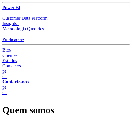
Power BI
Customer Data Platform
Insights
Metodologia Qmetrics
Publicações
Blog
Clientes
Estudos
Contactos
pt
en
Contacte-nos
pt
en
Quem somos