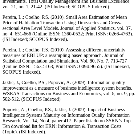
Investments. Total Quality Management and Business Excellence,
vol. 21, no. 1, 21-42. (ISI Indexed; SCOPUS Indexed).
Pereira, L.; Coelho, P.S. (2010). Small Area Estimation of Mean
Price of Habitation Transaction Using Time-series and Cross-
sectional Area Level Models. Journal of Applied Statistics, vol. 37,
no. 4, 651-666 (Online ISSN: 1360-0532; Print ISSN: 0266-4763).
(ISI Indexed; SCOPUS Indexed).
Pereira, L.; Coelho, P.S. (2010). Assessing different uncertainty
measures of EBLUP: a resampling-based approach. Journal of
Statistical Computation and Simulation, Vol. 80, No. 7, 713-727
(Online ISSN: 1563-5163; Print ISSN: 0094-9655). (ISI Indexed,
SCOPUS Indexed).
Jaklic, J., Coelho, P.S., Popovic, A. (2009). Information quality
improvement as a measure of business intelligence system benefits.
WSEAS Transactions on Business and Economics, vol. 6, no. 9, pp.
502-512. (SCOPUS Indexed).
Popovic, A., Coelho, P.S., Jaklic, J. (2009). Impact of Business
Intelligence Systems Maturity on Information Qualiy. Information
Research, Vol. 14, No 4, paper 417. Paper listado no SSRN’s Top
Ten download list for ERN: Information & Transaction Costs
(Topic). (ISI Indexed).