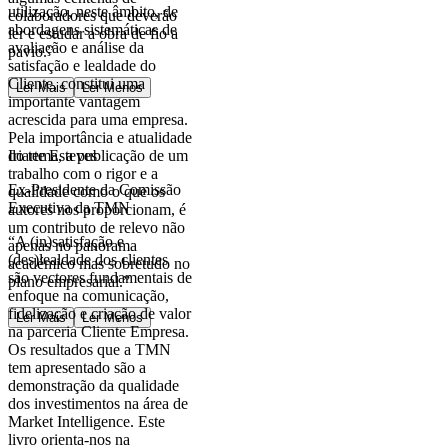
utilização, neste âmbito, de
colaboradores que deverão
abordagens sistemáticas de
ler e estudar a obra de fio a
avaliação e análise da
pavio.”
satisfação e lealdade do
Cliente, constitui uma
Ler Mais
Ler Menos
importante vantagem
acrescida para uma empresa.
Pela importância e atualidade
do tema, a publicação de um
Iriarte Esteves
trabalho com o rigor e a
Ex-Presidente da Comissão
qualidade como o que os
Executiva da TMN
autores nos proporcionam, é
um contributo de relevo não
“A (in)satisfação e
apenas no panorama
(des)lealdade dos clientes
académico mas sobretudo no
são vectores fundamentais de
plano empresarial.”
enfoque na comunicação,
fidelização e criação de valor
Ler Mais
Ler Menos
na parceria Cliente Empresa.
Os resultados que a TMN
tem apresentado são a
demonstração da qualidade
dos investimentos na área de
Market Intelligence. Este
livro orienta-nos na