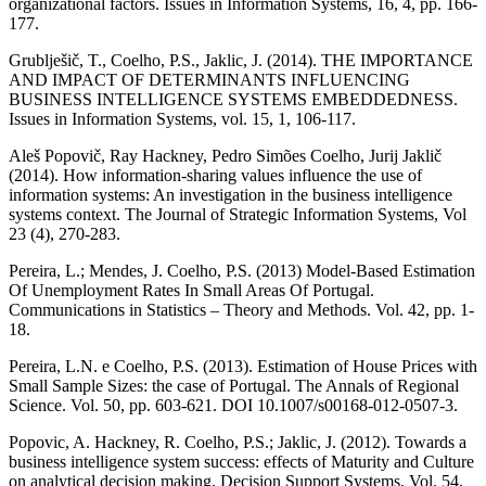
organizational factors. Issues in Information Systems, 16, 4, pp. 166-
177.
Grublješič, T., Coelho, P.S., Jaklic, J. (2014). THE IMPORTANCE
AND IMPACT OF DETERMINANTS INFLUENCING
BUSINESS INTELLIGENCE SYSTEMS EMBEDDEDNESS.
Issues in Information Systems, vol. 15, 1, 106-117.
Aleš Popovič, Ray Hackney, Pedro Simões Coelho, Jurij Jaklič
(2014). How information-sharing values influence the use of
information systems: An investigation in the business intelligence
systems context. The Journal of Strategic Information Systems, Vol
23 (4), 270-283.
Pereira, L.; Mendes, J. Coelho, P.S. (2013) Model-Based Estimation
Of Unemployment Rates In Small Areas Of Portugal.
Communications in Statistics – Theory and Methods. Vol. 42, pp. 1-
18.
Pereira, L.N. e Coelho, P.S. (2013). Estimation of House Prices with
Small Sample Sizes: the case of Portugal. The Annals of Regional
Science. Vol. 50, pp. 603-621. DOI 10.1007/s00168-012-0507-3.
Popovic, A. Hackney, R. Coelho, P.S.; Jaklic, J. (2012). Towards a
business intelligence system success: effects of Maturity and Culture
on analytical decision making. Decision Support Systems. Vol. 54,