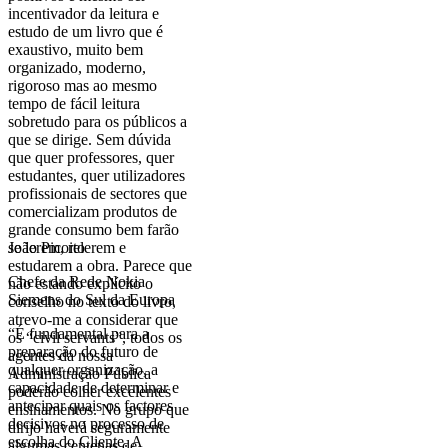
incentivador da leitura e
estudo de um livro que é
exaustivo, muito bem
organizado, moderno,
rigoroso mas ao mesmo
tempo de fácil leitura
sobretudo para os públicos a
que se dirige. Sem dúvida
que quer professores, quer
estudantes, quer utilizadores
profissionais de sectores que
comercializam produtos de
grande consumo bem farão
se lerem, relerem e
João Picoito
estudarem a obra. Parece que
Chefe da Rede Nokia
não estando explícito o
Siemens do Sul da Europa
conselho no texto do livro,
atrevo-me a considerar que
“É fundamental para a
os “civil servants”, todos os
preparação do futuro de
agentes da nossa
qualquer organização, a
Administração Pública
capacidade de determinar e
poderão colher excelentes
antecipar quais os factores
ensinamentos. No grupo que
decisivos no processo de
dirijo haverá seguramente
escolha do Cliente. A
algumas centenas de