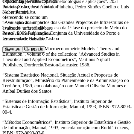
experiência já vasta, constitui
“As sondagens - Princípios, metodologias e aplicações”. 2021
uma resposta de excelência a
Patrícia Xufre, José António Pinheiro, Pedro Simões Coelho e Luís
esta problemática,
Nobre Pereira
oferecendo-se como um
“Avaliação dos Impactos dos Grandes Projectos de Infraestruras de
testemunho altamente
Transportes, Aplicação ao caso da 1ª fase do projecto do Metro do
avalizado, uma sólida base
Porto”, 2009 Publicação Conjunta da Universidade do Porto e
de estudo e uma poderosa
Universidade Nova de Lisboa
ferramenta de trabalho.”
"Structural Change in Macroeconometric Models. Theory and
Ler Mais
Ler Menos
Estimation", volume 6 of the collection: "Advanced Studies in
Theoritical and Applied Econometrics", Martinus Nijhoff
Publishers, Dordrecht/Boston/Lancaster, 1986.
“Sistema Estatístico Nacional. Situação Actual e Propostas de
Reestruturação”, Ministério do Planeamento e da Administração do
Território, 1989, em colaboração com Manuel Oliveira Marques e
Aníbal Durães dos Santos.
“Sistemas de Informação Estatística”, Instituto Superior de
Estatística e Gestão de Informação, Manual, 1993, ISBN: 972-8093-
00-4.
“Métodos Econométricos”, Instituto Superior de Estatística e Gestão
de Informação, Manual, 1993, em colaboração com Rudd Teekens,
ISBN: 972-8093-02-0.