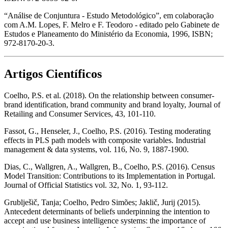
“Análise de Conjuntura - Estudo Metodológico”, em colaboração
com A.M. Lopes, F. Melro e F. Teodoro - editado pelo Gabinete de
Estudos e Planeamento do Ministério da Economia, 1996, ISBN;
972-8170-20-3.
Artigos Científicos
Coelho, P.S. et al. (2018). On the relationship between consumer-
brand identification, brand community and brand loyalty, Journal of
Retailing and Consumer Services, 43, 101-110.
Fassot, G., Henseler, J., Coelho, P.S. (2016). Testing moderating
effects in PLS path models with composite variables. Industrial
management & data systems, vol. 116, No. 9, 1887-1900.
Dias, C., Wallgren, A., Wallgren, B., Coelho, P.S. (2016). Census
Model Transition: Contributions to its Implementation in Portugal.
Journal of Official Statistics vol. 32, No. 1, 93-112.
Grublješič, Tanja; Coelho, Pedro Simões; Jaklič, Jurij (2015).
Antecedent determinants of beliefs underpinning the intention to
accept and use business intelligence systems: the importance of