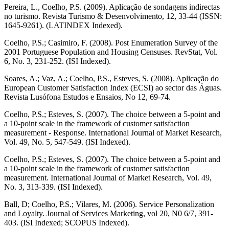
Pereira, L., Coelho, P.S. (2009). Aplicação de sondagens indirectas
no turismo. Revista Turismo & Desenvolvimento, 12, 33-44 (ISSN:
1645-9261). (LATINDEX Indexed).
Coelho, P.S.; Casimiro, F. (2008). Post Enumeration Survey of the
2001 Portuguese Population and Housing Censuses. RevStat, Vol.
6, No. 3, 231-252. (ISI Indexed).
Soares, A.; Vaz, A.; Coelho, P.S., Esteves, S. (2008). Aplicação do
European Customer Satisfaction Index (ECSI) ao sector das Águas.
Revista Lusófona Estudos e Ensaios, No 12, 69-74.
Coelho, P.S.; Esteves, S. (2007). The choice between a 5-point and
a 10-point scale in the framework of customer satisfaction
measurement - Response. International Journal of Market Research,
Vol. 49, No. 5, 547-549. (ISI Indexed).
Coelho, P.S.; Esteves, S. (2007). The choice between a 5-point and
a 10-point scale in the framework of customer satisfaction
measurement. International Journal of Market Research, Vol. 49,
No. 3, 313-339. (ISI Indexed).
Ball, D; Coelho, P.S.; Vilares, M. (2006). Service Personalization
and Loyalty. Journal of Services Marketing, vol 20, N0 6/7, 391-
403. (ISI Indexed; SCOPUS Indexed).