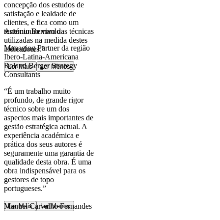
concepção dos estudos de
satisfação e lealdade de
clientes, e fica como um
testemunho vivo das técnicas
António Bernardo
utilizadas na medida destes
Managing Partner da região
indicadores.”
Ibero-Latina-Americana
Roland Berger Strategy
Ler Mais
Ler Menos
Consultants
“É um trabalho muito
profundo, de grande rigor
técnico sobre um dos
aspectos mais importantes de
gestão estratégica actual. A
experiência académica e
prática dos seus autores é
seguramente uma garantia de
qualidade desta obra. É uma
obra indispensável para os
gestores de topo
portugueses.”
Manuel Carvalho Fernandes
Ler Mais
Ler Menos