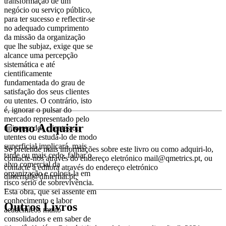
transformação de um
negócio ou serviço público,
para ter sucesso e reflectir-se
no adequado cumprimento
da missão da organização
que lhe subjaz, exige que se
alcance uma percepção
sistemática e até
cientificamente
fundamentada do grau de
satisfação dos seus clientes
ou utentes. O contrário, isto
é, ignorar o pulsar do
mercado representado pelo
Como Adquirir
universo dos clientes ou
utentes ou estudá-lo de modo
superficial implicará, mais
Se pretende mais informações sobre este livro ou como adquiri-lo,
tarde ou mais cedo, falhar o
contacte-nos através do endereço eletrónico mail@qmetrics.pt, ou
alvo comercial da
contacte a editora através do endereço eletrónico
organização e colocá-la em
dinternal@dinternal.pt.
risco sério de sobrevivência.
Esta obra, que sei assente em
conhecimento e labor
Outros Livros
académicos muito
consolidados e em saber de