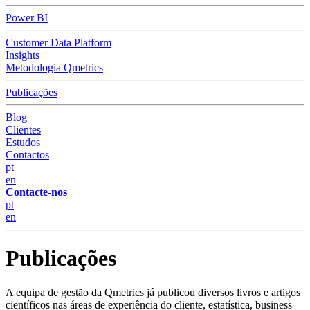
Power BI
Customer Data Platform
Insights
Metodologia Qmetrics
Publicações
Blog
Clientes
Estudos
Contactos
pt
en
Contacte-nos
pt
en
Publicações
A equipa de gestão da Qmetrics já publicou diversos livros e artigos
científicos nas áreas de experiência do cliente, estatística, business