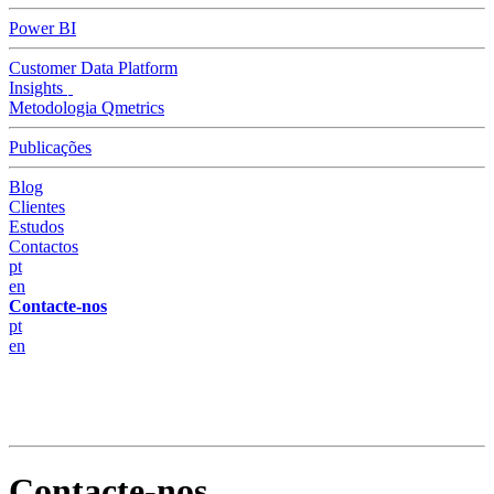
Power BI
Customer Data Platform
Insights
Metodologia Qmetrics
Publicações
Blog
Clientes
Estudos
Contactos
pt
en
Contacte-nos
pt
en
Contacte-nos